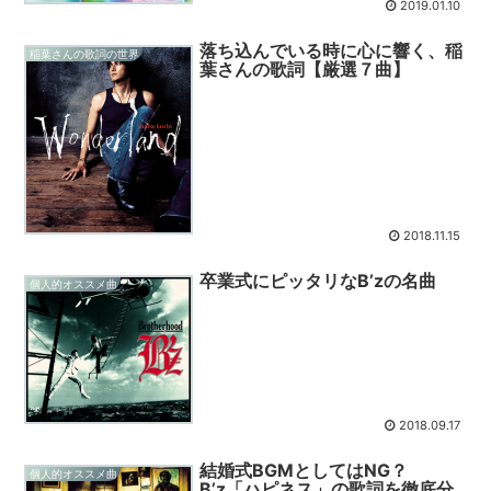
2019.01.10
落ち込んでいる時に心に響く、稲
稲葉さんの歌詞の世界
葉さんの歌詞【厳選７曲】
2018.11.15
卒業式にピッタリなB’zの名曲
個人的オススメ曲
2018.09.17
結婚式BGMとしてはNG？
個人的オススメ曲
B’z「ハピネス」の歌詞を徹底分